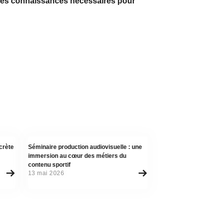
t les connaissances nécessaires pour
Actualité
crète
Séminaire production audiovisuelle : une
immersion au cœur des métiers du
contenu sportif
13 mai 2026