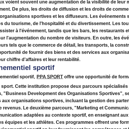
ux
voient souvent une augmentation de la visibilité de leur
ent. De plus, les droits de diffusion et les droits de comm
organisations sportives et les diffuseurs. Les événements 
s du tourisme, de l'hospitalité et du divertissement. Les to
sister à l'événement, tandis que les bars, les restaurants e
ur l'augmentation du nombre de visiteurs. En outre, les évé
rs tels que le commerce de détail, les transports, la constr
pportunité de fournir des biens et des services aux organisa
r chiffre d'affaires et leur rentabilité.
nementiel sportif
ementiel sportif,
PPA SPORT
offre une opportunité de form
port. Cette institution propose deux parcours spécialisés 
s,
"Business Development des Organisations Sportives"
, s
ux organisations sportives, incluant la gestion des parten
de revenus. Le deuxième parcours,
"Marketing et Communica
munication adaptées au contexte sportif, en enseignant a
es équipes et les athlètes. Ces programmes offrent une form