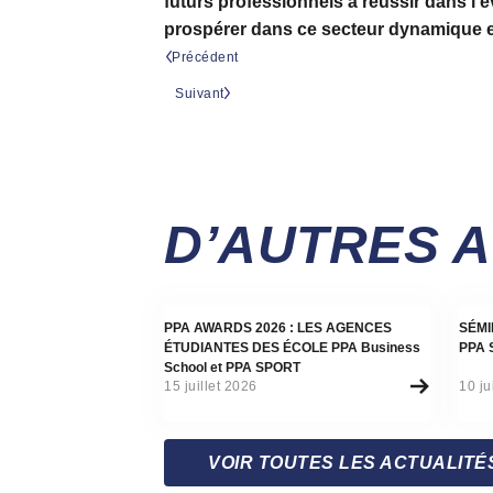
futurs professionnels à réussir dans l
prospérer dans ce secteur dynamique et
Précédent
Suivant
D’AUTRES 
Actualité
Actu
PPA AWARDS 2026 : LES AGENCES
SÉMI
ÉTUDIANTES DES ÉCOLE PPA Business
PPA 
School et PPA SPORT
15 juillet 2026
10 ju
VOIR TOUTES LES ACTUALITÉ