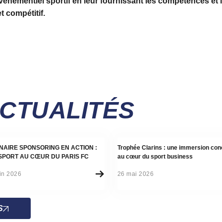
'événementiel sportif en leur fournissant les compétences e
 compétitif.
ACTUALITÉS
alité
Actualité
NAIRE SPONSORING EN ACTION :
Trophée Clarins : une immersion con
SPORT AU CŒUR DU PARIS FC
au cœur du sport business
in 2026
26 mai 2026
S