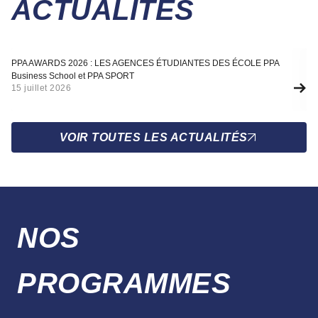
ACTUALITÉS
Actualité
A
PPA AWARDS 2026 : LES AGENCES ÉTUDIANTES DES ÉCOLE PPA
SÉ
Business School et PPA SPORT
F
15 juillet 2026
10
VOIR TOUTES LES ACTUALITÉS
NOS
PROGRAMMES