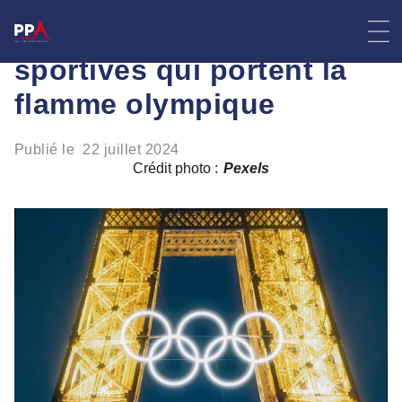
Skip
Les grandes stars
to
content
sportives qui portent la
flamme olympique
Publié le
22 juillet 2024
Crédit photo :
Pexels