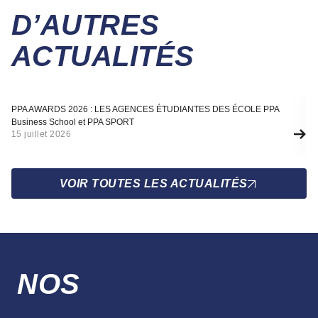
D’AUTRES
ACTUALITÉS
Actualité
A
PPA AWARDS 2026 : LES AGENCES ÉTUDIANTES DES ÉCOLE PPA
SÉ
Business School et PPA SPORT
F
15 juillet 2026
10
VOIR TOUTES LES ACTUALITÉS
NOS