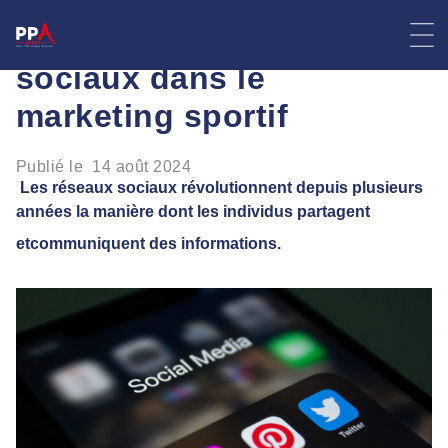
Skip
L’impact des réseaux
to
content
sociaux dans le
marketing sportif
Publié le
14 août 2024
Les réseaux sociaux révolutionnent depuis plusieurs
années la manière dont les individus partagent
et
communiquent des informations.