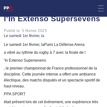
Skip
PPA SPORT à la Finale de
to
content
l’In Extenso Supersevens
Publié le
5 février 2025
Le samedi 1er février, la
Le samedi 1er février, la
Paris La Défense Arena
a vibré au rythme du rugby à 7 avec la finale de l
’In Extenso Supersevens
, le premier championnat de France professionnel de la
discipline. Cette journée intense a offert une ambiance
électrique, des matchs disputés et un spectacle sportif de
haut niveau.
PPA SPORT
était présent lors de cet événement, une expérience très