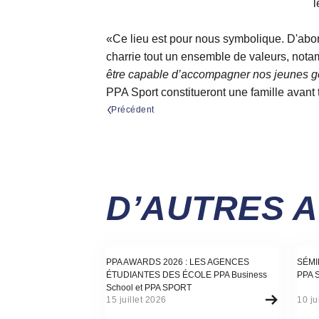
l
«Ce lieu est pour nous symbolique. D'abo
charrie tout un ensemble de valeurs, nota
être capable d’accompagner nos jeunes gen
PPA Sport constitueront une famille avant 
Précédent
D’AUTRES 
Actualité
Actu
PPA AWARDS 2026 : LES AGENCES
SÉMI
ÉTUDIANTES DES ÉCOLE PPA Business
PPA 
School et PPA SPORT
15 juillet 2026
10 ju