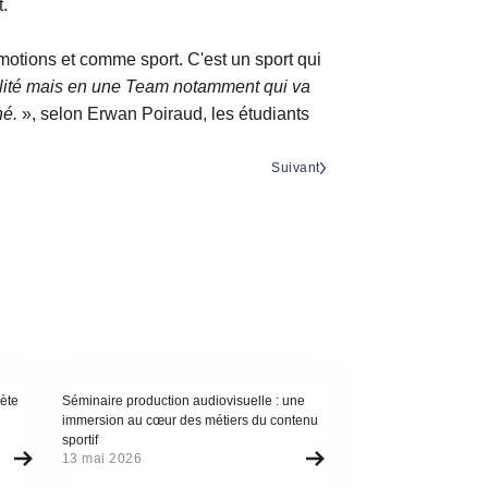
t.
otions et comme sport. C'est un sport qui
lité mais en une Team notamment qui va
né.
», selon Erwan Poiraud, les étudiants
Suivant
Actualité
ète
Séminaire production audiovisuelle : une
immersion au cœur des métiers du contenu
sportif
13 mai 2026