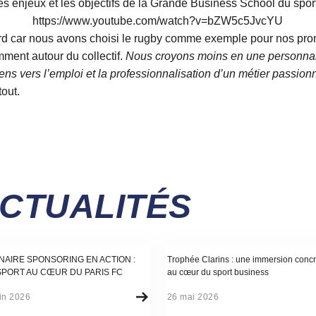
es enjeux et les objectifs de la Grande Business School du spor
https://www.youtube.com/watch?v=bZW5c5JvcYU
rd car nous avons choisi le rugby comme exemple pour nos prom
mment autour du collectif.
Nous croyons moins en une personna
s vers l’emploi et la professionnalisation d’un métier passion
tout.
ACTUALITÉS
alité
Actualité
NAIRE SPONSORING EN ACTION :
Trophée Clarins : une immersion concr
SPORT AU CŒUR DU PARIS FC
au cœur du sport business
in 2026
26 mai 2026