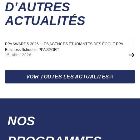
D’AUTRES
ACTUALITÉS
Actualité
A
PPA AWARDS 2026 : LES AGENCES ÉTUDIANTES DES ÉCOLE PPA
SÉ
Business School et PPA SPORT
F
15 juillet 2026
10
VOIR TOUTES LES ACTUALITÉS
NOS