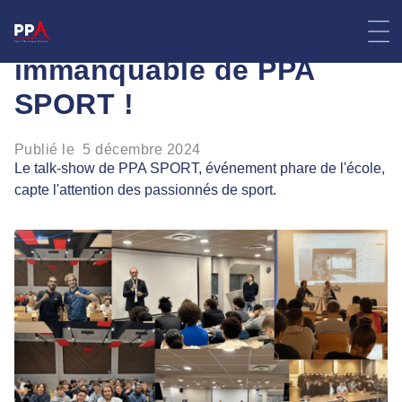
Skip
Talk-show : l’événement
to
content
immanquable de PPA
SPORT !
Publié le
5 décembre 2024
Le talk-show de PPA SPORT, événement phare de l'école,
capte l'attention des passionnés de sport.