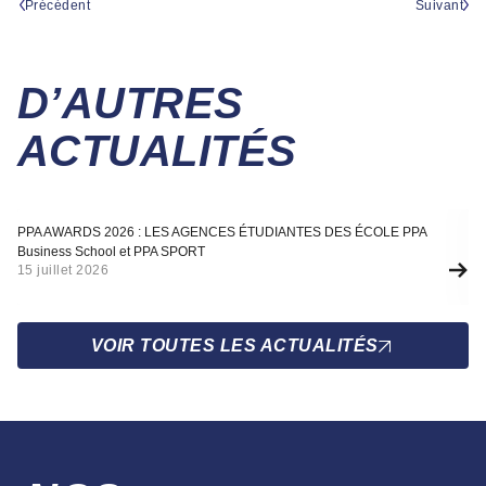
Précédent
Suivant
D’AUTRES
ACTUALITÉS
Actualité
A
PPA AWARDS 2026 : LES AGENCES ÉTUDIANTES DES ÉCOLE PPA
SÉ
Business School et PPA SPORT
F
15 juillet 2026
10
VOIR TOUTES LES ACTUALITÉS