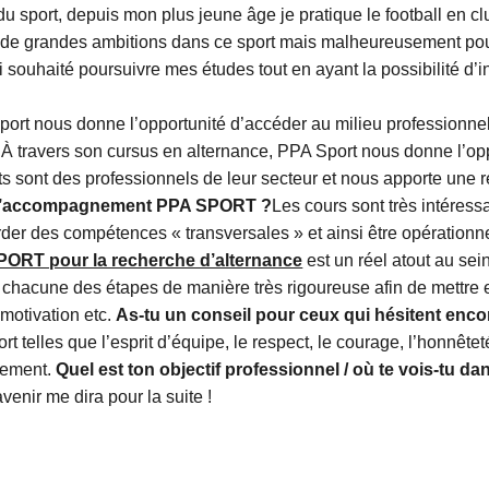
sport, depuis mon plus jeune âge je pratique le football en club
ais de grandes ambitions dans ce sport mais malheureusement pou
i souhaité poursuivre mes études tout en ayant la possibilité d’
Sport nous donne l’opportunité d’accéder au milieu profession
À travers son cursus en alternance, PPA Sport nous donne l’opp
nts sont des professionnels de leur secteur et nous apporte une r
de l’accompagnement PPA SPORT ?
Les cours sont très intéressa
er des compétences « transversales » et ainsi être opérationn
RT pour la recherche d’alternance
est un réel atout au sei
hacune des étapes de manière très rigoureuse afin de mettre 
 motivation etc.
As-tu un conseil pour ceux qui hésitent enco
rt telles que l’esprit d’équipe, le respect, le courage, l’honnêt
tement.
Quel est ton objectif professionnel / où te vois-tu d
enir me dira pour la suite !