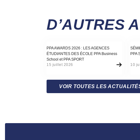
D’AUTRES 
Actualité
Actu
PPA AWARDS 2026 : LES AGENCES
SÉMI
ÉTUDIANTES DES ÉCOLE PPA Business
PPA 
School et PPA SPORT
15 juillet 2026
10 ju
VOIR TOUTES LES ACTUALITÉ