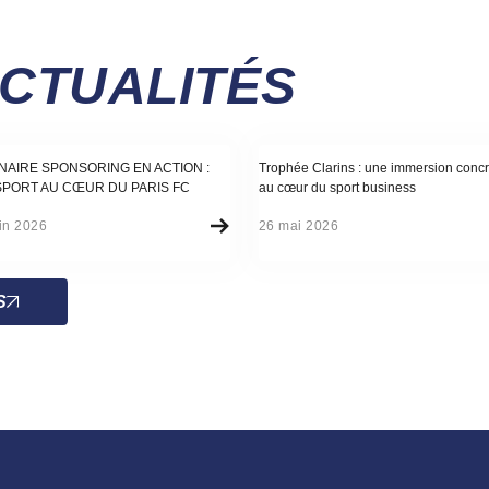
ACTUALITÉS
alité
Actualité
NAIRE SPONSORING EN ACTION :
Trophée Clarins : une immersion concr
SPORT AU CŒUR DU PARIS FC
au cœur du sport business
in 2026
26 mai 2026
S