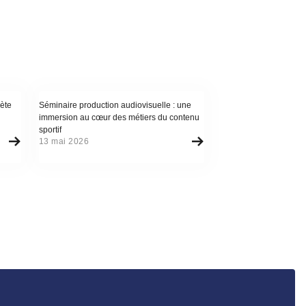
Actualité
ète
Séminaire production audiovisuelle : une
immersion au cœur des métiers du contenu
sportif
13 mai 2026