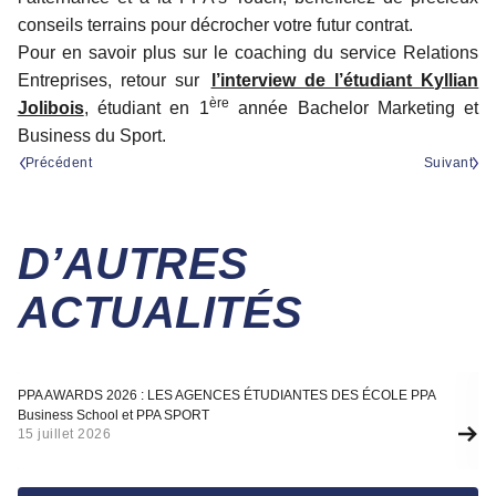
conseils terrains pour décrocher votre futur contrat.
Pour en savoir plus sur le coaching du service Relations
Entreprises, retour sur
l’interview de l’étudiant Kyllian
ère
Jolibois
, étudiant en 1
année Bachelor Marketing et
Business du Sport.
Précédent
Suivant
D’AUTRES
ACTUALITÉS
Actualité
A
PPA AWARDS 2026 : LES AGENCES ÉTUDIANTES DES ÉCOLE PPA
SÉ
Business School et PPA SPORT
F
15 juillet 2026
10