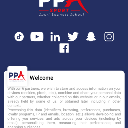
Welcome
Mentions légales
Tarifs
CGI
With our 6
partners
, we wish to store and access information on your
devices (cookies, pixels, etc.), combine and share your personal data
Établissement d’Enseignement
with our partners, whether collected on this website or in our emails,
Supérieur Technique Privé
already held by some of us, or obtained later, including in other
contexts.
Processing this data (identifiers, browsing, preferences, purchases,
Dernière mise à jour: Janvier 2025
loyalty programs, IP and emails, location, etc.) allows developing and
offering you services and ads across your devices (including by
email), personalising them, measuring their performance, and
analysing audiences.