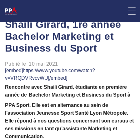
Skip
#Témoignage étudiant :
to
content
Shaili Girard, 1re année
Bachelor Marketing et
Business du Sport
Publié le
10 mai 2021
[embed]https://www.youtube.com/watch?
v=VRQDVRvcvWU[/embed]
Rencontre avec Shaili Girard, étudiante en première
année de
Bachelor Marketing et Business
du Sport
à
PPA Sport. Elle est en alternance au sein de
l’association Jeunesse Sport Santé Lyon Métropole.
Elle répond à nos questions concernant son cursus et
ses missions en tant qu’assistante Marketing et
Communication.