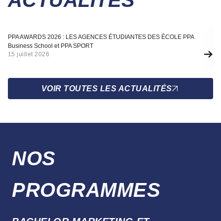
Actualité
A
PPA AWARDS 2026 : LES AGENCES ÉTUDIANTES DES ÉCOLE PPA
SÉ
Business School et PPA SPORT
F
15 juillet 2026
10
VOIR TOUTES LES ACTUALITÉS
NOS
PROGRAMMES