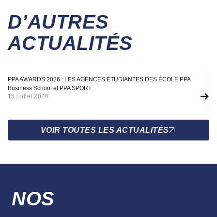
D’AUTRES
ACTUALITÉS
Actualité
A
PPA AWARDS 2026 : LES AGENCES ÉTUDIANTES DES ÉCOLE PPA
SÉ
Business School et PPA SPORT
F
15 juillet 2026
10
VOIR TOUTES LES ACTUALITÉS
NOS